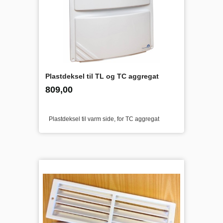
Plastdeksel til TL og TC aggregat
inkl.
Pris
809,00
mva.
Plastdeksel til varm side, for TC aggregat