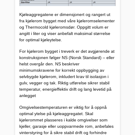
Kjøleaggregatene er dimensjonert og rangert ut
fra kjølerom bygget med våre kjøleromselementer
og Thermocold kjøleromsdør. Oppgitt volum er
angitt i liter og viser anbefalt maksimal størrelse
for optimal kjøleytelse.
For kjølerom bygget i treverk er det avgjørende at
konstruksjonen følger NS (Norsk Standard) – eller
helst overgår den. NS beskriver
minimumskravene for korrekt oppbygging av
selvbygde kjølerom, inkludert krav til isolasjon i
gulv, vegger og tak. Riktig utførelse sikrer stabil
temperatur, energieffektiv drift og lang levetid på
anlegget
Omgivelsestemperaturen er viktig for å oppnå
optimal ytelse på kjøleaggregatet. Skal
kjølerommet plasseres i kalde omgivelser som
kjeller, garasje eller uoppvarmede rom, anbefales
vinterstyring for å sikre stabil drift og forhindre