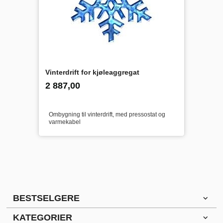
Vinterdrift for kjøleaggregat
inkl.
Pris
2 887,00
mva.
Ombygning til vinterdrift, med pressostat og
varmekabel
BESTSELGERE
KATEGORIER