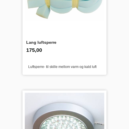
Lang luftsperre
inkl.
Pris
175,00
mva.
Luftsperre- til skille mellom varm og kald luft