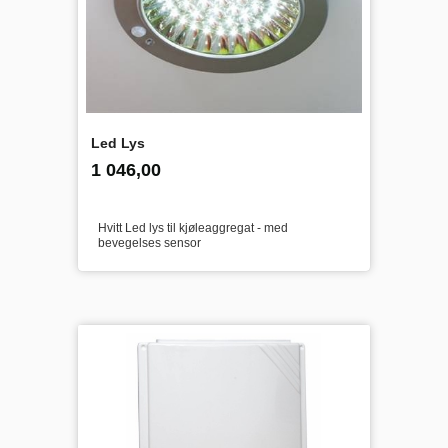
Led Lys
inkl.
Pris
1 046,00
mva.
Hvitt Led lys til kjøleaggregat - med
bevegelses sensor