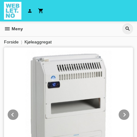
Gå
til
innholdet
Meny
Forside
Kjøleaggregat
Prev
Ne