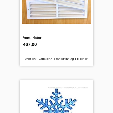
Ventilrister
inkl.
Pris
467,00
mva.
Ventilrist - varm side. 1 for luft inn og 1 til luft ut.