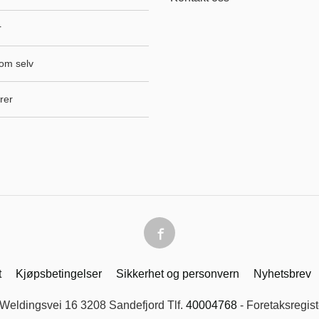
r
om selv
rer
t
Kjøpsbetingelser
Sikkerhet og personvern
Nyhetsbrev
 Weldingsvei 16 3208 Sandefjord Tlf.
40004768
- Foretaksregis