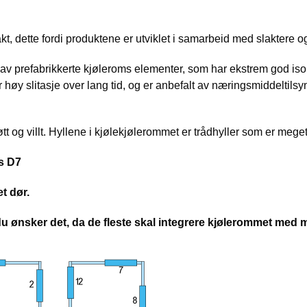
kt, dette fordi produktene er utviklet i samarbeid med slaktere o
v prefabrikkerte kjøleroms elementer, som har ekstrem god isole
 høy slitasje over lang tid, og er anbefalt av næringsmiddeltil
t og villt. Hyllene i kjølekjølerommet er trådhyller som er meget 
ks D7
t dør.
u ønsker det, da de fleste skal integrere kjølerommet med m