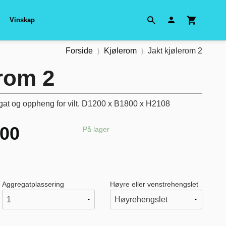
Vinskap
Forside
Kjølerom
Jakt kjølerom 2
erom 2
gat og oppheng for vilt. D1200 x B1800 x H2108
,00
På lager
Aggregatplassering
Høyre eller venstrehengslet