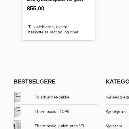
inkl.
Pris
855,00
mva.
Til kjølehjørne, ekstra
beskyttelse mot søl og riper
BESTSELGERE
KATEGO
Polarhjørnet-pakke
Kjøleaggreg
Thermocold -TCP6
Kjølehjørne
Thermocold kjølehjørne V3
Kjølerom