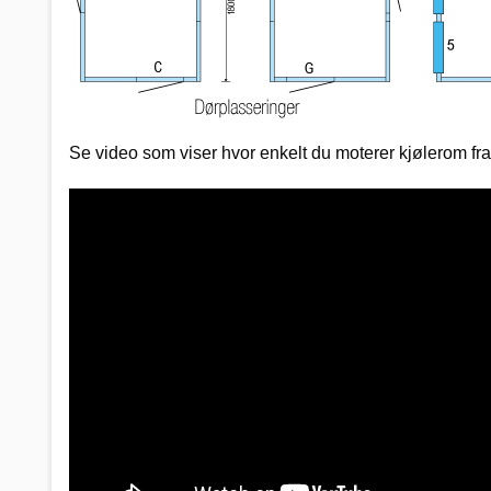
Se video som viser hvor enkelt du moterer kjølerom f