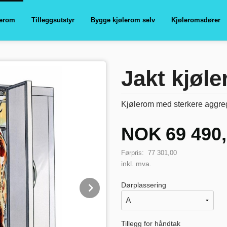
lerom
Tilleggsutstyr
Bygge kjølerom selv
Kjøleromsdører
Jakt kjøl
Kjølerom med sterkere aggre
Tilbud
NOK
69 490
Førpris:
77 301,00
inkl. mva.
Next
Dørplassering
Tillegg for håndtak