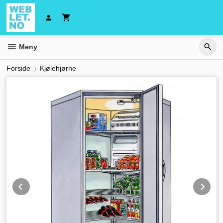
Gå
til
innholdet
Meny
Forside
Kjølehjørne
Prev
Ne