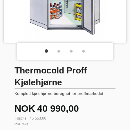
Thermocold Proff
Kjølehjørne
Komplett kjølehjørne beregnet for proffmarkedet
Tilbud
NOK
40 990,00
Førpris:
45 553,00
inkl. mva.