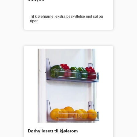
mva.
Til kjølehjørne, ekstra beskyttelse mot søl og
riper
Dørhyllesett til kjølerom
inkl.