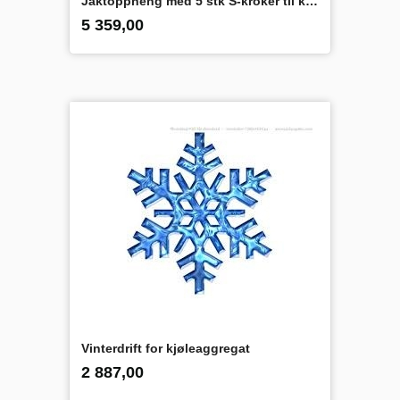
Jaktoppheng med 5 stk S-kroker til kjølerom
inkl.
Pris
5 359,00
mva.
Vinterdrift for kjøleaggregat
inkl.
Pris
2 887,00
mva.