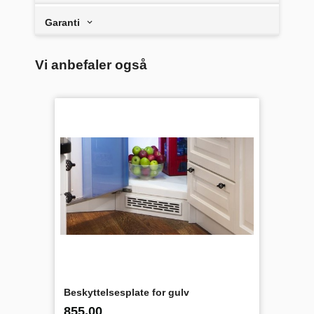
Garanti
Vi anbefaler også
Beskyttelsesplate for gulv
inkl.
Pris
855,00