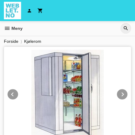
Gå
til
innholdet
Meny
Forside
Kjølerom
Prev
Ne