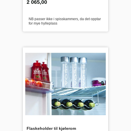
Pris
2 065,00
mva.
NB passer ikke i spisskammers, da det opptar
for mye hylleplass
Flaskeholder til kjølerom