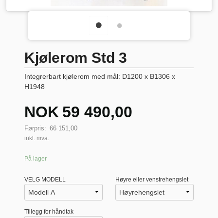
Kjølerom Std 3
Integrerbart kjølerom med mål: D1200 x B1306 x
H1948
Tilbud
NOK
59 490,00
Førpris:
66 151,00
inkl. mva.
På lager
VELG MODELL
Høyre eller venstrehengslet
Tillegg for håndtak