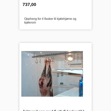
inkl.
Pris
737,00
mva.
Oppheng for 4 flasker til kjølehjørne og
kjølerom