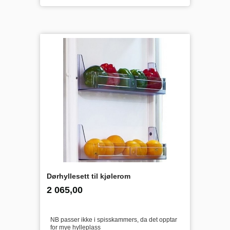
Dørhyllesett til kjølerom
inkl.
Pris
2 065,00
mva.
NB passer ikke i spisskammers, da det opptar
for mye hylleplass