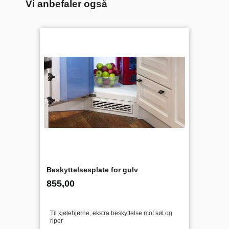
Vi anbefaler også
Beskyttelsesplate for gulv
inkl.
Pris
855,00
mva.
Til kjølehjørne, ekstra beskyttelse mot søl og
riper