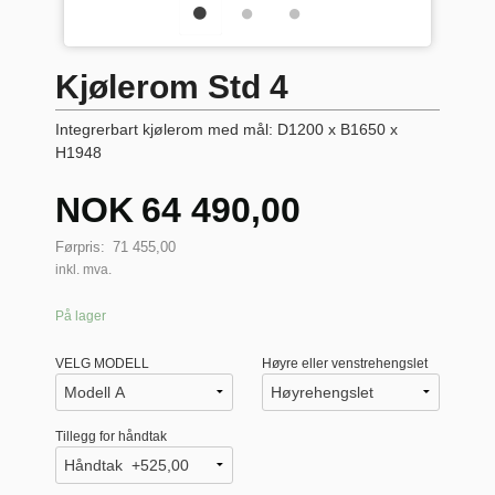
Kjølerom Std 4
Integrerbart kjølerom med mål: D1200 x B1650 x
H1948
Tilbud
NOK
64 490,00
Førpris:
71 455,00
inkl. mva.
På lager
VELG MODELL
Høyre eller venstrehengslet
Tillegg for håndtak