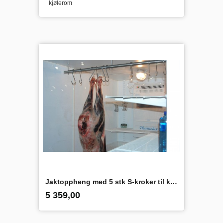
kjølerom
Jaktoppheng med 5 stk S-kroker til kjølerom
inkl.
Pris
5 359,00
mva.