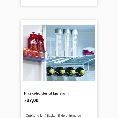
Flaskeholder til kjølerom
inkl.
Pris
737,00
mva.
Oppheng for 4 flasker til kjølehjørne og