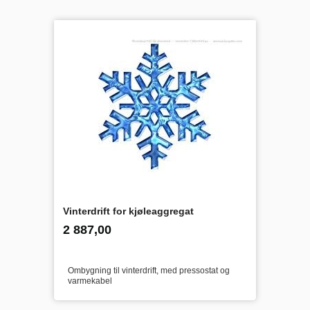
Vinterdrift for kjøleaggregat
inkl.
Pris
2 887,00
mva.
Ombygning til vinterdrift, med pressostat og
varmekabel