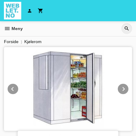
Gå
til
innholdet
Meny
Forside
Kjølerom
Prev
Ne